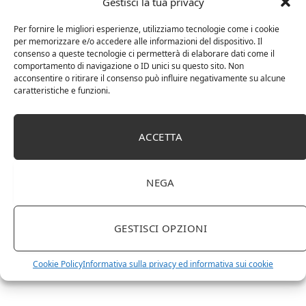
Gestisci la tua privacy
Per fornire le migliori esperienze, utilizziamo tecnologie come i cookie
per memorizzare e/o accedere alle informazioni del dispositivo. Il
Chanson Pere & Fils – Chassagne Montrachet
consenso a queste tecnologie ci permetterà di elaborare dati come il
(box 3 x 0,75l) Mr. Vino bianco
comportamento di navigazione o ID unici su questo sito. Non
acconsentire o ritirare il consenso può influire negativamente su alcune
caratteristiche e funzioni.
ACCETTA
NEGA
GESTISCI OPZIONI
Le Casematte – Faro (box 6 x 0,75l) Mr. Vino Rosso
Cookie Policy
Informativa sulla privacy ed informativa sui cookie