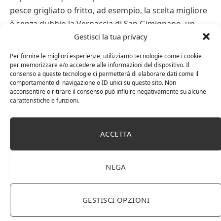
pesce grigliato o fritto, ad esempio, la scelta migliore
è senza dubbio la Vernaccia di San Gimignano, un
Gestisci la tua privacy
vino fresco che si sposa alla perfezione col sapore del
mare. Per gli amanti della carne e dei formaggi
Per fornire le migliori esperienze, utilizziamo tecnologie come i cookie
stagionati, l’abbinamento perfetto è sicuramente
per memorizzare e/o accedere alle informazioni del dispositivo. Il
consenso a queste tecnologie ci permetterà di elaborare dati come il
quello col Rosso Toscana I.G.T. dal sapore solido e
comportamento di navigazione o ID unici su questo sito. Non
persistente. E per accompagnare egregiamente della
acconsentire o ritirare il consenso può influire negativamente su alcune
caratteristiche e funzioni.
cacciagione o dei formaggi a pasta dura, il Chianti
Classico D.O.C.G. Riserva, con un sentore di vaniglia e
frutta ad arricchirlo, è la scelta più indicata per
ACCETTA
soddisfare tutti i vostri commensali.
NEGA
Chianti
chianti classico
GESTISCI OPZIONI