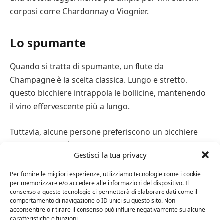
corposi come Chardonnay o Viognier.
Lo spumante
Quando si tratta di spumante, un flute da
Champagne è la scelta classica. Lungo e stretto,
questo bicchiere intrappola le bollicine, mantenendo
il vino effervescente più a lungo.
Tuttavia, alcune persone preferiscono un bicchiere
leggermente più largo, come un bicchiere a tulipano
Gestisci la tua privacy
o anche un bicchiere coupé a bordo largo per gli
spumanti più vecchi o più ricchi. L’apertura più ampia
Per fornire le migliori esperienze, utilizziamo tecnologie come i cookie
per memorizzare e/o accedere alle informazioni del dispositivo. Il
consente ai sapori di aprirsi, creando un sorso più
consenso a queste tecnologie ci permetterà di elaborare dati come il
sfumato.
comportamento di navigazione o ID unici su questo sito. Non
acconsentire o ritirare il consenso può influire negativamente su alcune
caratteristiche e funzioni.