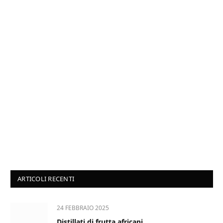
ARTICOLI RECENTI
24 FEBBRAIO 2025
Distillati di frutta africani