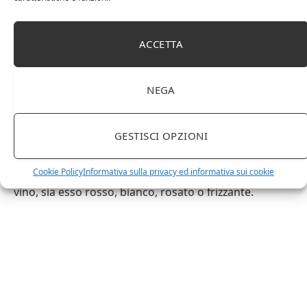
Bicchieri universali
ACCETTA
Se stai pensando: “Aiuto! Vivo in un monolocale!” o
“Questo è travolgente e onestamente, ho abbastanza
di cui preoccuparmi in questo momento”, lo capiamo
NEGA
perfettamente. Fortunatamente, anche i produttori di
bicchieri da vino lo sanno.
GESTISCI OPZIONI
Di recente, i bicchieri universali hanno iniziato a
Cookie Policy
Informativa sulla privacy ed informativa sui cookie
spuntare fuori e sono progettati per qualsiasi tipo di
vino, sia esso rosso, bianco, rosato o frizzante.