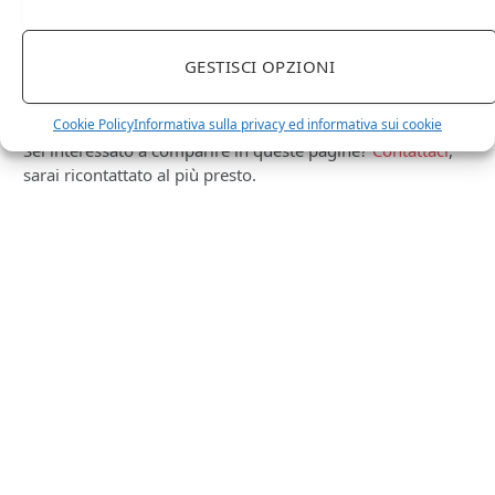
Ti occupi della produzione e vendita di vini, spumanti,
liquori distillati?
Hai un negozio specializzato nella vendita di questi
GESTISCI OPZIONI
prodotti o prodotti per enologia, distillazione, birra?
Non hai un sito web o vuoi un restyling del tuo sito
Cookie Policy
Informativa sulla privacy ed informativa sui cookie
esistente?
Sei interessato a comparire in queste pagine?
Contattaci
,
sarai ricontattato al più presto.