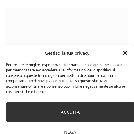
Gestisci la tua privacy
Per fornire le migliori esperienze, utilizziamo tecnologie come i cookie
per memorizzare e/o accedere alle informazioni del dispositivo. Il
consenso a queste tecnologie ci permetterà di elaborare dati come il
Le Casematte – Faro (box 6 x 0,75l) Mr. Vino Rosso
comportamento di navigazione o ID unici su questo sito. Non
acconsentire o ritirare il consenso può influire negativamente su alcune
caratteristiche e funzioni.
ACCETTA
PUBBLICITÀ
NEGA