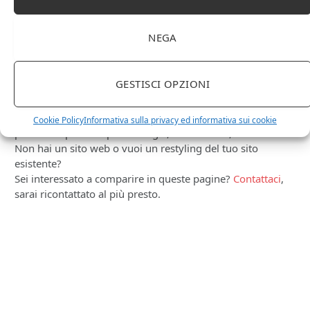
NEGA
PUBBLICITÀ
GESTISCI OPZIONI
Ti occupi della produzione e vendita di vini, spumanti,
liquori distillati?
Hai un negozio specializzato nella vendita di questi
Cookie Policy
Informativa sulla privacy ed informativa sui cookie
prodotti o prodotti per enologia, distillazione, birra?
Non hai un sito web o vuoi un restyling del tuo sito
esistente?
Sei interessato a comparire in queste pagine?
Contattaci
,
sarai ricontattato al più presto.