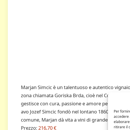
Marjan Simcic è un talentuoso e autentico vignaiol
zona chiamata Goriska Brda, cioè nel Collio Sloveno
gestisce con cura, passione e amore per il territorio
avo Jozef Simcic fondò nel lontano 1860. Forte di 
Per fornir
accedere a
comune, Marjan dà vita a vini di grande personali
elaborare
Prezzo:
216,70 €
ritirare i