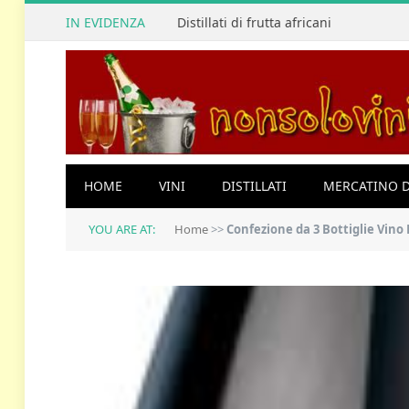
IN EVIDENZA
Distillati di frutta africani
HOME
VINI
DISTILLATI
MERCATINO D
YOU ARE AT:
Home
>>
Confezione da 3 Bottiglie Vino