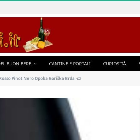
EL BUON BERE
CANTINE E PORTALI
CURIOSITÀ
 Rosso Pinot Nero Opoka Goriška Brda -cz