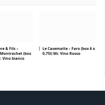
e & Fils –
Le Casematte – Faro (box 6 x
Montrachet (box
0,75l) Mr. Vino Rosso
r. Vino bianco