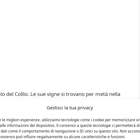
o del Collio. Le sue vigne si trovano per metà nella
, e per l’altra metà nel Collio Friulano. Dal 1988
Gestisci la tua privacy
 e le tradizioni l’antica cantina familiare, che il suo
questa lunga tradizione e di un talento fuori dal
e le migliori esperienze, utilizziamo tecnologie come i cookie per memorizzare e
lle informazioni del dispositivo. Il consenso a queste tecnologie ci permetterà di
tà e carattere
 dati come il comportamento di navigazione o ID unici su questo sito. Non accons
l consenso può influire negativamente su alcune caratteristiche e funzioni.