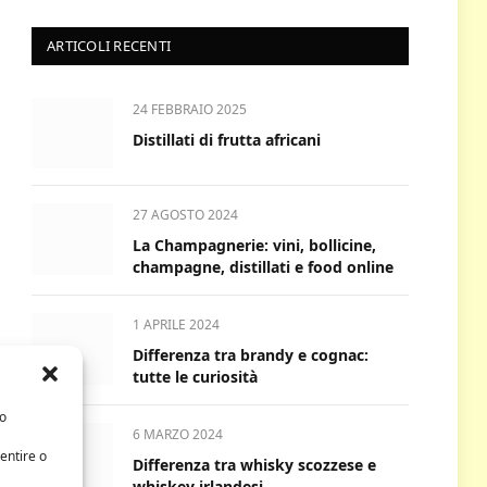
ARTICOLI RECENTI
24 FEBBRAIO 2025
Distillati di frutta africani
27 AGOSTO 2024
La Champagnerie: vini, bollicine,
champagne, distillati e food online
1 APRILE 2024
Differenza tra brandy e cognac:
tutte le curiosità
/o
6 MARZO 2024
entire o
Differenza tra whisky scozzese e
whiskey irlandesi