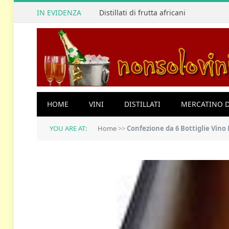
IN EVIDENZA
Distillati di frutta africani
HOME
VINI
DISTILLATI
MERCATINO D
YOU ARE AT:
Home
>>
Confezione da 6 Bottiglie Vin