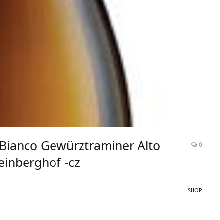
o Bianco Gewürztraminer Alto
0
einberghof -cz
SHOP