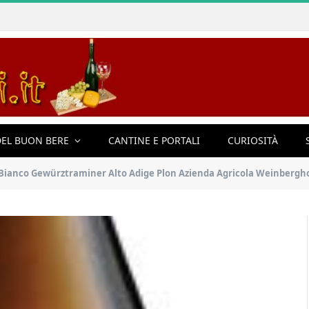
EL BUON BERE
CANTINE E PORTALI
CURIOSITÀ
o Bianco Gewürztraminer Alto Adige Plon Azienda Agricola Weinbergho