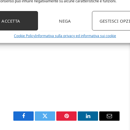
l consenso può influire negativamente su alcune caratteristiche e funzioni.
ACCETTA
NEGA
GESTISCI OPZ
Cookie Policy
Informativa sulla privacy ed informativa sui cookie
Facebook
Twitter
Pinterest
LinkedIn
Email