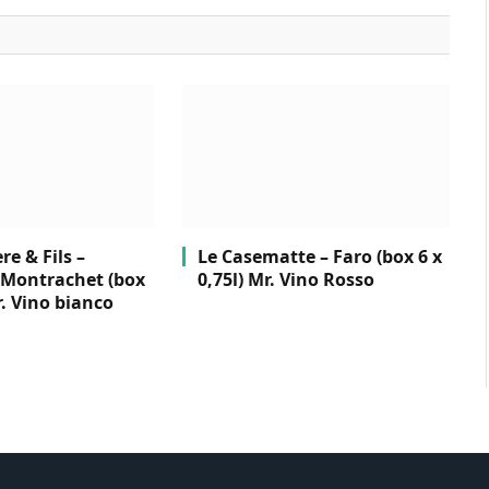
e & Fils –
Le Casematte – Faro (box 6 x
Montrachet (box
0,75l) Mr. Vino Rosso
r. Vino bianco