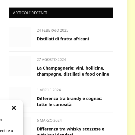
ARTICOLI RECENTI
24 FEBBRAIO 2025
Distillati di frutta africani
27 AGOSTO 2024
La Champagnerie: vini, bollicine,
champagne, distillati e food online
1 APRILE 2024
Differenza tra brandy e cognac:
tutte le curiosità
/o
6 MARZO 2024
Differenza tra whisky scozzese e
entire o
whiskey irlandesi