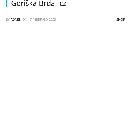
Goriška Brda -cz
BY
ADMIN
ON
17 FEBBRAIO 2023
SHOP