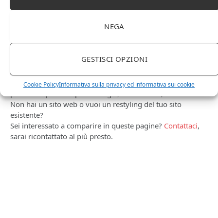
NEGA
PUBBLICITÀ
GESTISCI OPZIONI
Ti occupi della produzione e vendita di vini, spumanti,
liquori distillati?
Hai un negozio specializzato nella vendita di questi
Cookie Policy
Informativa sulla privacy ed informativa sui cookie
prodotti o prodotti per enologia, distillazione, birra?
Non hai un sito web o vuoi un restyling del tuo sito
esistente?
Sei interessato a comparire in queste pagine?
Contattaci
,
sarai ricontattato al più presto.