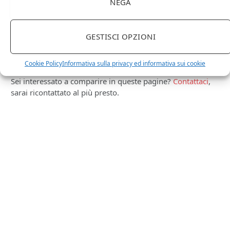
NEGA
Ti occupi della produzione e vendita di vini, spumanti,
liquori distillati?
Hai un negozio specializzato nella vendita di questi
GESTISCI OPZIONI
prodotti o prodotti per enologia, distillazione, birra?
Non hai un sito web o vuoi un restyling del tuo sito
Cookie Policy
Informativa sulla privacy ed informativa sui cookie
esistente?
Sei interessato a comparire in queste pagine?
Contattaci
,
sarai ricontattato al più presto.