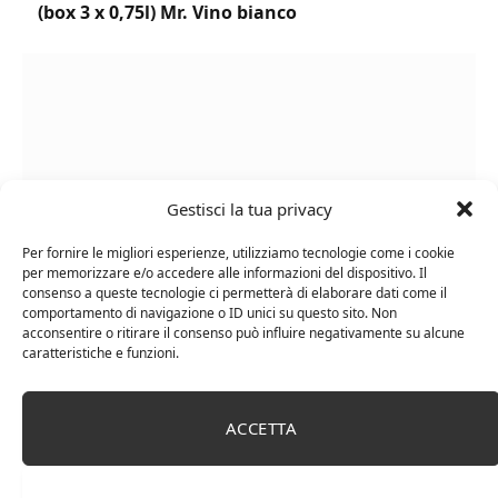
(box 3 x 0,75l) Mr. Vino bianco
Gestisci la tua privacy
Per fornire le migliori esperienze, utilizziamo tecnologie come i cookie
per memorizzare e/o accedere alle informazioni del dispositivo. Il
consenso a queste tecnologie ci permetterà di elaborare dati come il
comportamento di navigazione o ID unici su questo sito. Non
Le Casematte – Faro (box 6 x 0,75l) Mr. Vino Rosso
acconsentire o ritirare il consenso può influire negativamente su alcune
caratteristiche e funzioni.
ACCETTA
PUBBLICITÀ