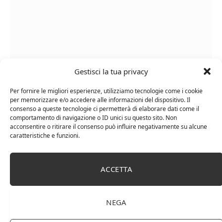
Gestisci la tua privacy
Per fornire le migliori esperienze, utilizziamo tecnologie come i cookie
Le Casematte – Faro (box 6 x 0,75l) Mr. Vino Rosso
per memorizzare e/o accedere alle informazioni del dispositivo. Il
consenso a queste tecnologie ci permetterà di elaborare dati come il
comportamento di navigazione o ID unici su questo sito. Non
acconsentire o ritirare il consenso può influire negativamente su alcune
caratteristiche e funzioni.
PUBBLICITÀ
ACCETTA
Ti occupi della produzione e vendita di vini, spumanti,
NEGA
liquori distillati?
Hai un negozio specializzato nella vendita di questi