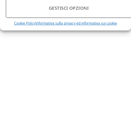
prodotti o prodotti per enologia, distillazione, birra?
Non hai un sito web o vuoi un restyling del tuo sito
GESTISCI OPZIONI
esistente?
Sei interessato a comparire in queste pagine?
Contattaci
,
Cookie Policy
Informativa sulla privacy ed informativa sui cookie
sarai ricontattato al più presto.