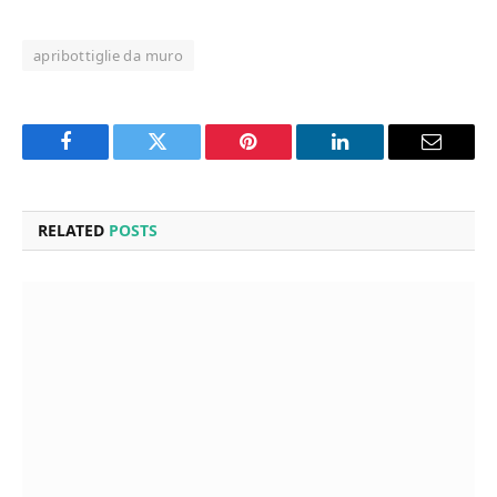
apribottiglie da muro
Facebook
Twitter
Pinterest
LinkedIn
Email
RELATED
POSTS