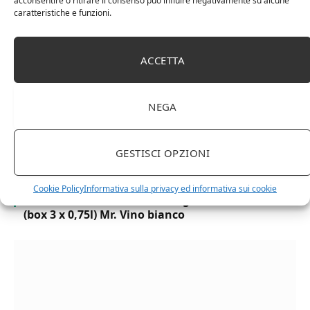
acconsentire o ritirare il consenso può influire negativamente su alcune
Bottiglia Numerata, Produzione Limitata, 750 Ml
caratteristiche e funzioni.
ACCETTA
NEGA
GESTISCI OPZIONI
Cookie Policy
Informativa sulla privacy ed informativa sui cookie
Chanson Pere & Fils – Chassagne Montrachet
(box 3 x 0,75l) Mr. Vino bianco