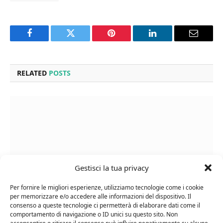
Facebook
Twitter
Pinterest
LinkedIn
Email
RELATED
POSTS
Gestisci la tua privacy
Per fornire le migliori esperienze, utilizziamo tecnologie come i cookie
per memorizzare e/o accedere alle informazioni del dispositivo. Il
consenso a queste tecnologie ci permetterà di elaborare dati come il
comportamento di navigazione o ID unici su questo sito. Non
Cipriani Arrigo, Vino Rosso Veneto IGT 2015,