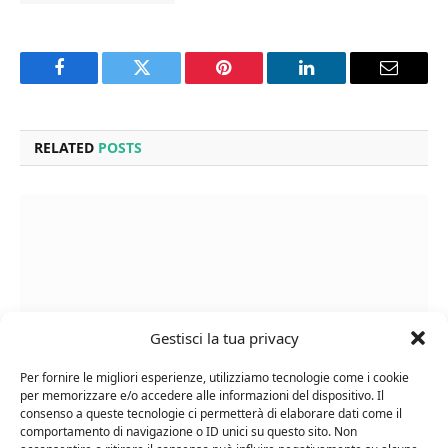
Facebook
Twitter
Pinterest
LinkedIn
Email
RELATED
POSTS
Gestisci la tua privacy
Per fornire le migliori esperienze, utilizziamo tecnologie come i cookie
per memorizzare e/o accedere alle informazioni del dispositivo. Il
consenso a queste tecnologie ci permetterà di elaborare dati come il
comportamento di navigazione o ID unici su questo sito. Non
Cipriani Arrigo, Vino Rosso Veneto IGT 2015,