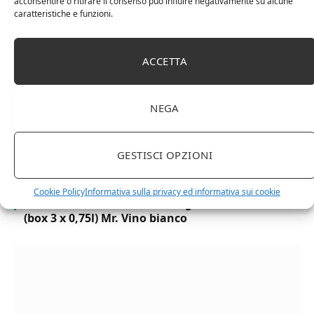
acconsentire o ritirare il consenso può influire negativamente su alcune
Bottiglia Numerata, Produzione Limitata, 750 Ml
caratteristiche e funzioni.
ACCETTA
NEGA
GESTISCI OPZIONI
Cookie Policy
Informativa sulla privacy ed informativa sui cookie
Chanson Pere & Fils – Chassagne Montrachet
(box 3 x 0,75l) Mr. Vino bianco