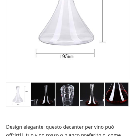
Design elegante: questo decanter per vino può
offrirti il tuo vino rosso o bianco preferito o, come