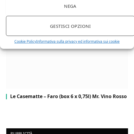
NEGA
Chanson Pere & Fils – Chassagne Montrachet
(box 3 x 0,75l) Mr. Vino bianco
GESTISCI OPZIONI
Cookie Policy
Informativa sulla privacy ed informativa sui cookie
Le Casematte – Faro (box 6 x 0,75l) Mr. Vino Rosso
PUBBLICITÀ