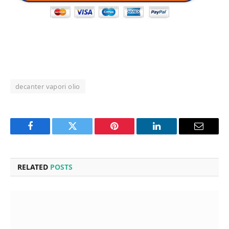
decanter vapori olio
Facebook
Twitter
Pinterest
LinkedIn
Email
RELATED
POSTS