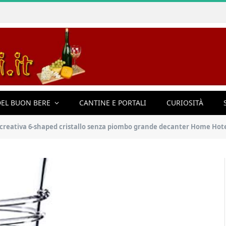
EL BUON BERE
CANTINE E PORTALI
CURIOSITÀ
 6-shaped cristallo senza piombo grande decanter Home Hotel partito vino rosso decant