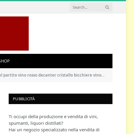
SHOP
er cristallo bicchiere vino soffiato a mano Accessori per il vino
PUBBLICITÀ
Ti occupi della produzione e vendita di vini,
spumanti, liquori distillati?
Hai un negozio specializzato nella vendita di