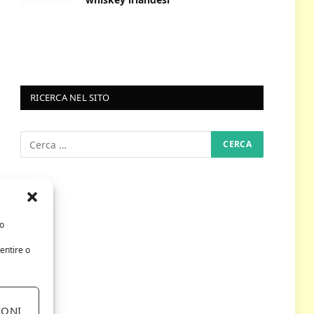
RICERCA NEL SITO
/o
entire o
IONI