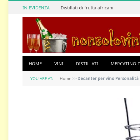
IN EVIDENZA
Distillati di frutta africani
HOME
VINI
DISTILLATI
MERCATINO D
YOU ARE AT:
Home
>>
Decanter per vino Personalità creativa