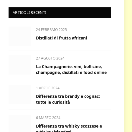
ARTICOLI RECENTI
24 FEBBRAIO 2025
Distillati di frutta africani
27 AGOSTO 2024
La Champagnerie: vini, bollicine,
champagne, distillati e food online
1 APRILE 2024
Differenza tra brandy e cognac:
tutte le curiosità
6 MARZO 2024
Differenza tra whisky scozzese e
whiskey irlandesi