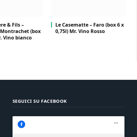
e & Fils –
Le Casematte – Faro (box 6 x
Montrachet (box
0,75l) Mr. Vino Rosso
r. Vino bianco
SEGUICI SU FACEBOOK