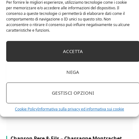
Per fornire le migliori esperienze, utilizziamo tecnologie come i cookie
per memorizzare e/o accedere alle informazioni del dispositivo. Il
consenso a queste tecnologie ci permetterà di elaborare dati come il
comportamento di navigazione o ID unici su questo sito. Non
acconsentire o ritirare il consenso può influire negativamente su alcune
caratteristiche e funzioni.
Cipriani Arrigo, Vino Rosso Veneto IGT 2015,
ACCETTA
Bottiglia Numerata, Produzione Limitata, 750 Ml
NEGA
GESTISCI OPZIONI
Cookie Policy
Informativa sulla privacy ed informativa sui cookie
Chanson Pere & Fils – Chassagne Montrachet