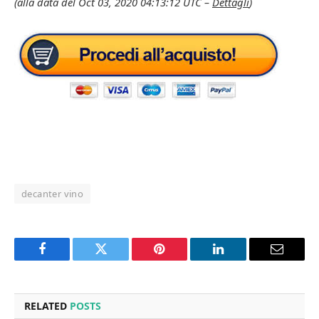
(alla data del Oct 03, 2020 04:13:12 UTC –
Dettagli
)
decanter vino
Facebook
Twitter
Pinterest
LinkedIn
Email
RELATED
POSTS