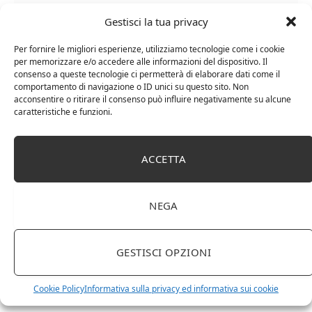
Gestisci la tua privacy
Per fornire le migliori esperienze, utilizziamo tecnologie come i cookie
per memorizzare e/o accedere alle informazioni del dispositivo. Il
consenso a queste tecnologie ci permetterà di elaborare dati come il
Chanson Pere & Fils – Chassagne Montrachet
comportamento di navigazione o ID unici su questo sito. Non
acconsentire o ritirare il consenso può influire negativamente su alcune
(box 3 x 0,75l) Mr. Vino bianco
caratteristiche e funzioni.
ACCETTA
NEGA
GESTISCI OPZIONI
Cookie Policy
Informativa sulla privacy ed informativa sui cookie
Le Casematte – Faro (box 6 x 0,75l) Mr. Vino Rosso