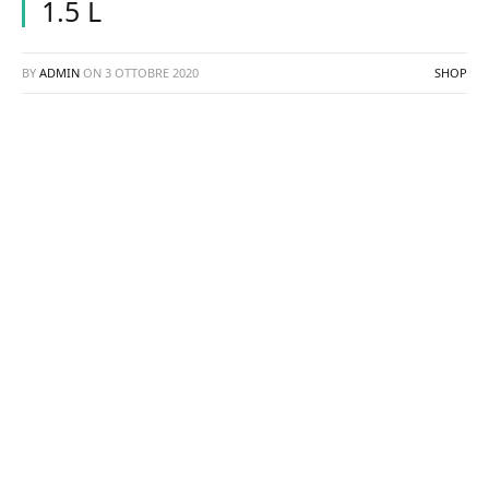
1.5 L
BY
ADMIN
ON
3 OTTOBRE 2020
SHOP