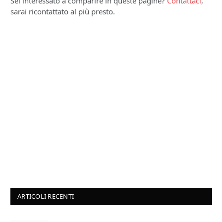
Sei interessato a comparire in queste pagine?
Contattaci
,
sarai ricontattato al più presto.
ARTICOLI RECENTI