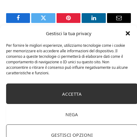
Facebook
Twitter
Pinterest
LinkedIn
Email
Gestisci la tua privacy
RELATED
POSTS
Per fornire le migliori esperienze, utilizziamo tecnologie come i cookie
per memorizzare e/o accedere alle informazioni del dispositivo. Il
consenso a queste tecnologie ci permetterà di elaborare dati come il
comportamento di navigazione o ID unici su questo sito. Non
acconsentire o ritirare il consenso può influire negativamente su alcune
caratteristiche e funzioni.
ACCETTA
NEGA
Cipriani Arrigo, Vino Rosso Veneto IGT 2015,
GESTISCI OPZIONI