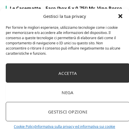
Le Casematte – Faro (box 6 x 0,75l) Mr. Vino Rosso
Gestisci la tua privacy
Per fornire le migliori esperienze, utilizziamo tecnologie come i cookie
per memorizzare e/o accedere alle informazioni del dispositivo. Il
consenso a queste tecnologie ci permetterà di elaborare dati come il
comportamento di navigazione o ID unici su questo sito. Non
PUBBLICITÀ
acconsentire o ritirare il consenso può influire negativamente su alcune
caratteristiche e funzioni.
Ti occupi della produzione e vendita di vini, spumanti,
liquori distillati?
ACCETTA
Hai un negozio specializzato nella vendita di questi
prodotti o prodotti per enologia, distillazione, birra?
Non hai un sito web o vuoi un restyling del tuo sito
NEGA
esistente?
Sei interessato a comparire in queste pagine?
Contattaci
,
sarai ricontattato al più presto.
GESTISCI OPZIONI
Cookie Policy
Informativa sulla privacy ed informativa sui cookie