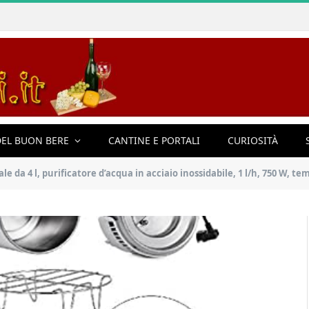
EL BUON BERE
CANTINE E PORTALI
CURIOSITÀ
4 l, purificatore d’acqua in acciaio inossidabile, 1 l/h, 750 W, temperatura regolabi