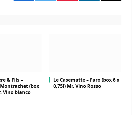
Facebook
Twitter
Pinterest
LinkedIn
Email
e & Fils –
Le Casematte – Faro (box 6 x
Montrachet (box
0,75l) Mr. Vino Rosso
r. Vino bianco