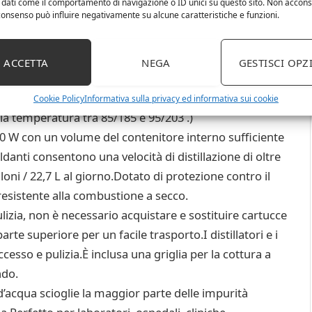
 dati come il comportamento di navigazione o ID unici su questo sito. Non accons
l consenso può influire negativamente su alcune caratteristiche e funzioni.
tà Serbatoio interno in acciaio inossidabile
cita acqua/ingresso acqua, contenitore in plastica
ACCETTA
NEGA
GESTISCI OPZ
 igienica e facile.
 da tavolo è dotato di uno schermo digitale per la
Cookie Policy
Informativa sulla privacy ed informativa sui cookie
la temperatura tra 85/185 e 95/203 .)
W con un volume del contenitore interno sufficiente
caldanti consentono una velocità di distillazione di oltre
lloni / 22,7 L al giorno.Dotato di protezione contro il
resistente alla combustione a secco.
zia, non è necessario acquistare e sostituire cartucce
arte superiore per un facile trasporto.I distillatori e i
esso e pulizia.È inclusa una griglia per la cottura a
ndo.
cqua scioglie la maggior parte delle impurità