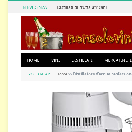
IN EVIDENZA
Distillati di frutta africani
HOME
VINI
DISTILLATI
MERCATINO D
YOU ARE AT:
Home
>>
Distillatore d’acqua professionale da 