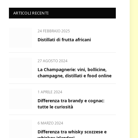
ARTICOLI RECENTI
24 FEBBRAIO 2025
Distillati di frutta africani
27 AGOSTO 2024
La Champagnerie: vini, bollicine,
champagne, distillati e food online
1 APRILE 2024
Differenza tra brandy e cognac:
tutte le curiosità
6 MARZO 2024
Differenza tra whisky scozzese e
whiskey irlandesi