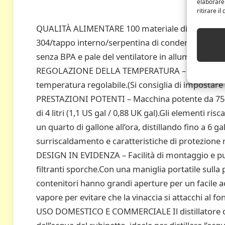
elaborare
ritirare i
QUALITÀ ALIMENTARE 100 materiale di buona quali
304/tappo interno/serpentina di condensazione/us
senza BPA e pale del ventilatore in alluminio.Pulizia
REGOLAZIONE DELLA TEMPERATURA – Il distillatore
temperatura regolabile.(Si consiglia di impostare 
PRESTAZIONI POTENTI – Macchina potente da 750 
di 4 litri (1,1 US gal / 0,88 UK gal).Gli elementi ris
un quarto di gallone all’ora, distillando fino a 6 ga
surriscaldamento e caratteristiche di protezione 
DESIGN IN EVIDENZA – Facilità di montaggio e puli
filtranti sporche.Con una maniglia portatile sulla p
contenitori hanno grandi aperture per un facile acc
vapore per evitare che la vinaccia si attacchi al fo
USO DOMESTICO E COMMERCIALE Il distillatore d’a