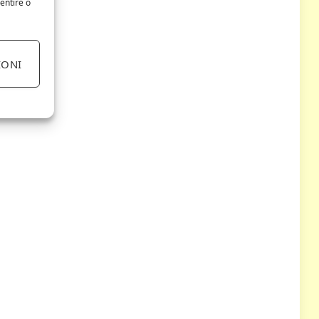
entire o
IONI