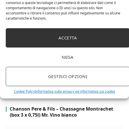
consenso a queste tecnologie ci permetterà di elaborare dati come il
comportamento di navigazione o ID unici su questo sito. Non
acconsentire o ritirare il consenso può influire negativamente su alcune
caratteristiche e funzioni.
Cipriani Arrigo, Vino Rosso Veneto IGT 2015,
Bottiglia Numerata, Produzione Limitata, 750 Ml
ACCETTA
NEGA
GESTISCI OPZIONI
Cookie Policy
Informativa sulla privacy ed informativa sui cookie
Chanson Pere & Fils – Chassagne Montrachet
(box 3 x 0,75l) Mr. Vino bianco