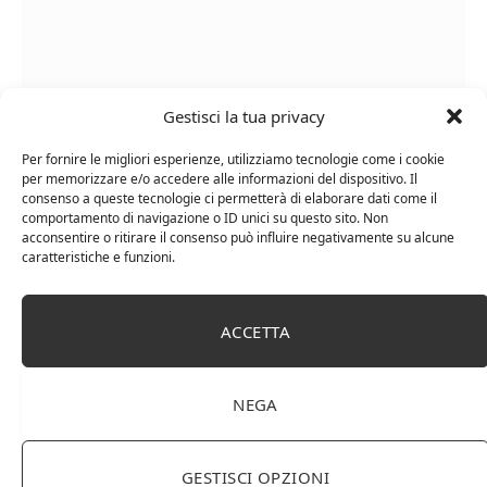
Gestisci la tua privacy
Le Casematte – Faro (box 6 x 0,75l) Mr. Vino Rosso
Per fornire le migliori esperienze, utilizziamo tecnologie come i cookie
per memorizzare e/o accedere alle informazioni del dispositivo. Il
consenso a queste tecnologie ci permetterà di elaborare dati come il
comportamento di navigazione o ID unici su questo sito. Non
acconsentire o ritirare il consenso può influire negativamente su alcune
caratteristiche e funzioni.
PUBBLICITÀ
ACCETTA
Ti occupi della produzione e vendita di vini, spumanti,
liquori distillati?
Hai un negozio specializzato nella vendita di questi
NEGA
prodotti o prodotti per enologia, distillazione, birra?
Non hai un sito web o vuoi un restyling del tuo sito
esistente?
GESTISCI OPZIONI
Sei interessato a comparire in queste pagine?
Contattaci
,