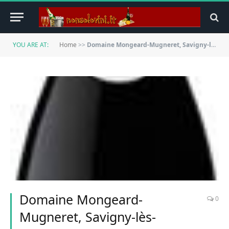
YOU ARE AT:
Home
>>
Domaine Mongeard-Mugneret, Savigny-lès-Beaune, VINO ROSSO (confezione di 6x75cl) Francia/Borgogna
Domaine Mongeard-
0
Mugneret, Savigny-lès-