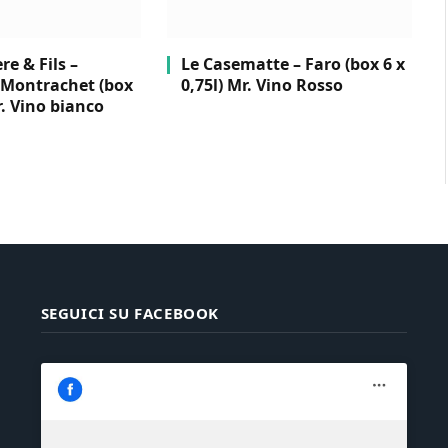
e & Fils –
Le Casematte – Faro (box 6 x
Montrachet (box
0,75l) Mr. Vino Rosso
r. Vino bianco
SEGUICI SU FACEBOOK