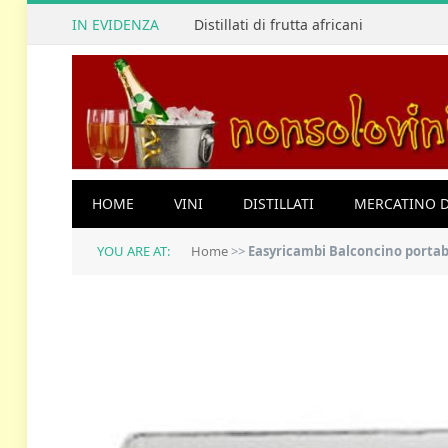
IN EVIDENZA
Distillati di frutta africani
HOME
VINI
DISTILLATI
MERCATINO D
YOU ARE AT:
Home
>>
Easyricambi Balconcino portabo