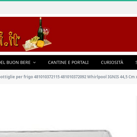
EL BUON BERE
CANTINE E PORTALI
CURIOSITÀ
ttiglie per frigo 481010372115 481010372092 Whirlpool IGNIS 44,5 Cm x