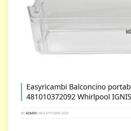
Easyricambi Balconcino portab
481010372092 Whirlpool IGNIS
BY
ADMIN
ON
4 OTTOBRE 2020