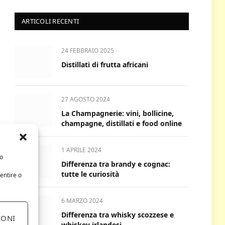
ARTICOLI RECENTI
24 FEBBRAIO 2025
Distillati di frutta africani
27 AGOSTO 2024
La Champagnerie: vini, bollicine,
champagne, distillati e food online
1 APRILE 2024
/o
Differenza tra brandy e cognac:
tutte le curiosità
entire o
6 MARZO 2024
Differenza tra whisky scozzese e
IONI
whiskey irlandesi