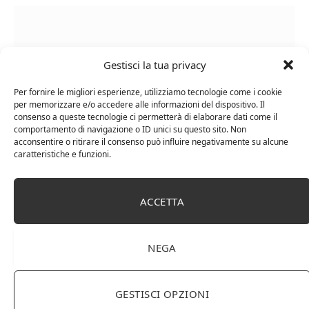
Gestisci la tua privacy
Per fornire le migliori esperienze, utilizziamo tecnologie come i cookie
per memorizzare e/o accedere alle informazioni del dispositivo. Il
consenso a queste tecnologie ci permetterà di elaborare dati come il
comportamento di navigazione o ID unici su questo sito. Non
acconsentire o ritirare il consenso può influire negativamente su alcune
caratteristiche e funzioni.
Chanson Pere & Fils – Chassagne Montrachet
(box 3 x 0,75l) Mr. Vino bianco
ACCETTA
NEGA
GESTISCI OPZIONI