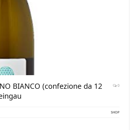
VINO BIANCO (confezione da 12
0
heingau
SHOP