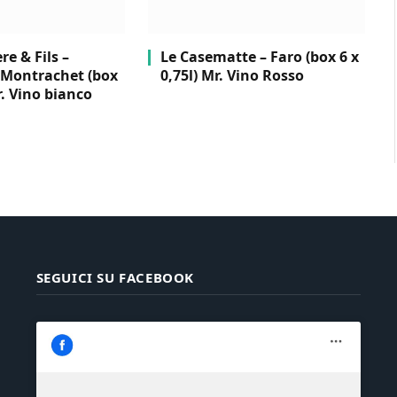
e & Fils –
Le Casematte – Faro (box 6 x
Montrachet (box
0,75l) Mr. Vino Rosso
r. Vino bianco
SEGUICI SU FACEBOOK