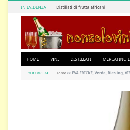
IN EVIDENZA
Distillati di frutta africani
HOME
VINI
DISTILLATI
MERCATINO D
YOU ARE AT:
Home
>>
EVA FRICKE, Verde, Riesling, V