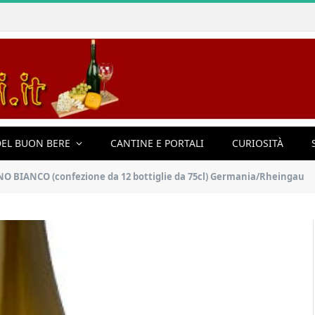
EL BUON BERE
CANTINE E PORTALI
CURIOSITÀ
INO BIANCO (confezione da 12 bottiglie da 75cl) Germania/Rheingau