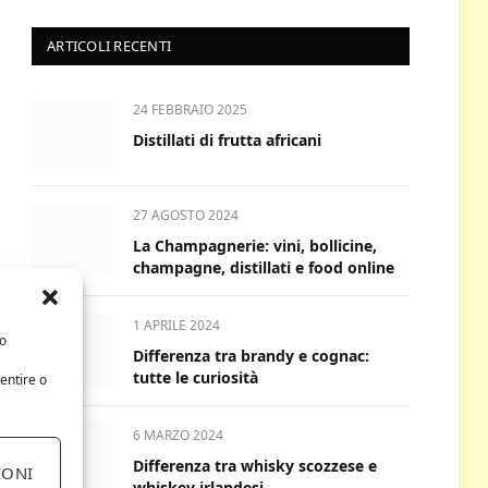
ARTICOLI RECENTI
24 FEBBRAIO 2025
Distillati di frutta africani
27 AGOSTO 2024
La Champagnerie: vini, bollicine,
champagne, distillati e food online
1 APRILE 2024
/o
Differenza tra brandy e cognac:
tutte le curiosità
entire o
6 MARZO 2024
Differenza tra whisky scozzese e
IONI
whiskey irlandesi