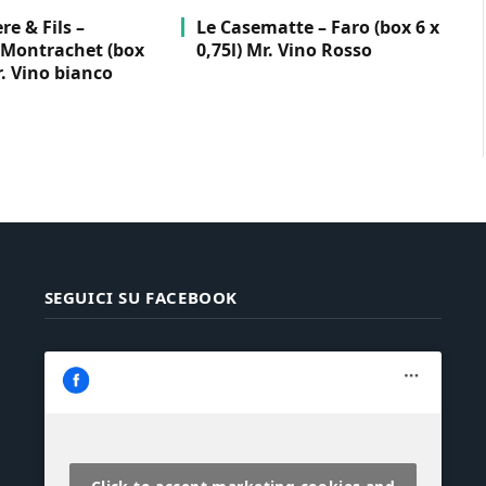
e & Fils –
Le Casematte – Faro (box 6 x
Montrachet (box
0,75l) Mr. Vino Rosso
r. Vino bianco
SEGUICI SU FACEBOOK