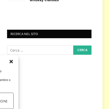
RICERCA NEL SITO
/o
entire o
IONI