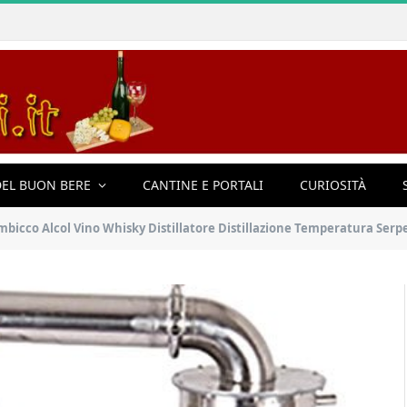
EL BUON BERE
CANTINE E PORTALI
CURIOSITÀ
Alcol Vino Whisky Distillatore Distillazione Temperatura Serpentina Acqua Oli Es