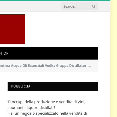
SHOP
senziali Vodka Grappa Distillatori Completo Kit di Birra Nuovo
PUBBLICITÀ
Ti occupi della produzione e vendita di vini,
spumanti, liquori distillati?
Hai un negozio specializzato nella vendita di