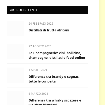
ARTICOLI RECENTI
24 FEBBRAIO 2025
Distillati di frutta africani
27 AGOSTO 2024
La Champagnerie: vini, bollicine,
champagne, distillati e food online
1 APRILE 2024
Differenza tra brandy e cognac:
tutte le curiosità
6 MARZO 2024
Differenza tra whisky scozzese e
whiskey irlandesi