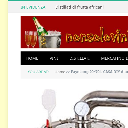
IN EVIDENZA
Distillati di frutta africani
HOME
VINI
DISTILLATI
MERCATINO D
YOU ARE AT:
Home
>>
FayeLong 20~70 L CASA DIY Alambicco 