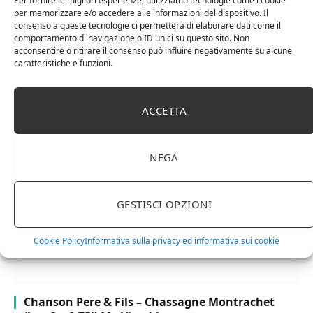
Per fornire le migliori esperienze, utilizziamo tecnologie come i cookie
per memorizzare e/o accedere alle informazioni del dispositivo. Il
consenso a queste tecnologie ci permetterà di elaborare dati come il
comportamento di navigazione o ID unici su questo sito. Non
acconsentire o ritirare il consenso può influire negativamente su alcune
caratteristiche e funzioni.
Cipriani Arrigo, Vino Rosso Veneto IGT 2015,
Bottiglia Numerata, Produzione Limitata, 750 Ml
ACCETTA
NEGA
GESTISCI OPZIONI
Cookie Policy
Informativa sulla privacy ed informativa sui cookie
Chanson Pere & Fils – Chassagne Montrachet