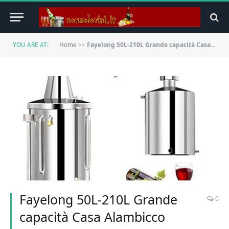
YOU ARE AT:
Home
>>
Fayelong 50L-210L Grande capacità Casa Alambicco Distillato Acqua di Vino Olio Essenziale con indicatore di Temperatura Vodka Grappa Brew Making 304 in Acciaio Inox (50L)
Fayelong 50L-210L Grande
0
capacità Casa Alambicco