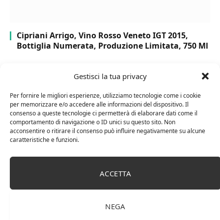
Cipriani Arrigo, Vino Rosso Veneto IGT 2015,
Bottiglia Numerata, Produzione Limitata, 750 Ml
Gestisci la tua privacy
Per fornire le migliori esperienze, utilizziamo tecnologie come i cookie
per memorizzare e/o accedere alle informazioni del dispositivo. Il
consenso a queste tecnologie ci permetterà di elaborare dati come il
comportamento di navigazione o ID unici su questo sito. Non
acconsentire o ritirare il consenso può influire negativamente su alcune
caratteristiche e funzioni.
ACCETTA
Chanson Pere & Fils – Chassagne Montrachet
(box 3 x 0,75l) Mr. Vino bianco
NEGA