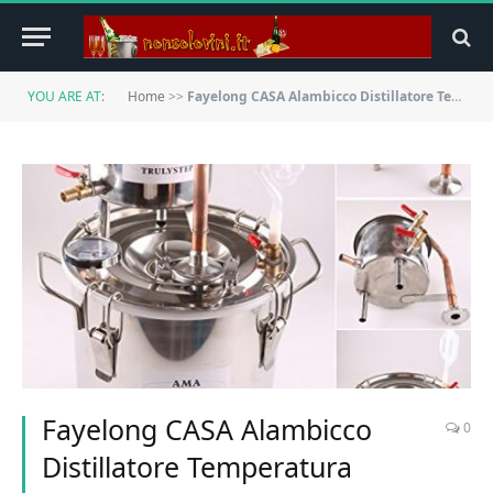
YOU ARE AT:
Home
>>
Fayelong CASA Alambicco Distillatore Temperatura Rame Serpentina Acqua Vino Oil (10 L Litri, Rame)
Fayelong CASA Alambicco
0
Distillatore Temperatura