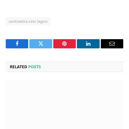
cantinetta vino legno
Facebook
Twitter
Pinterest
LinkedIn
Email
RELATED
POSTS