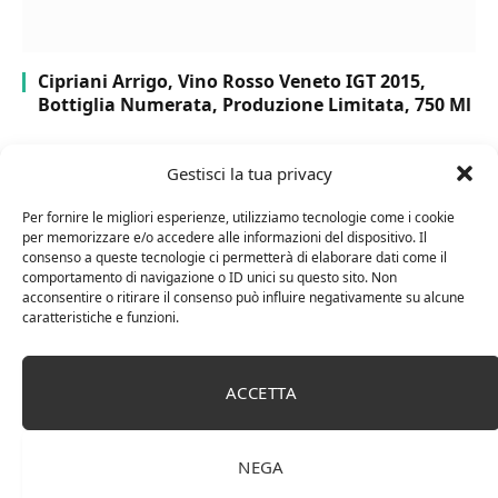
Cipriani Arrigo, Vino Rosso Veneto IGT 2015,
Bottiglia Numerata, Produzione Limitata, 750 Ml
Gestisci la tua privacy
Per fornire le migliori esperienze, utilizziamo tecnologie come i cookie
per memorizzare e/o accedere alle informazioni del dispositivo. Il
consenso a queste tecnologie ci permetterà di elaborare dati come il
comportamento di navigazione o ID unici su questo sito. Non
acconsentire o ritirare il consenso può influire negativamente su alcune
caratteristiche e funzioni.
ACCETTA
Chanson Pere & Fils – Chassagne Montrachet
(box 3 x 0,75l) Mr. Vino bianco
NEGA