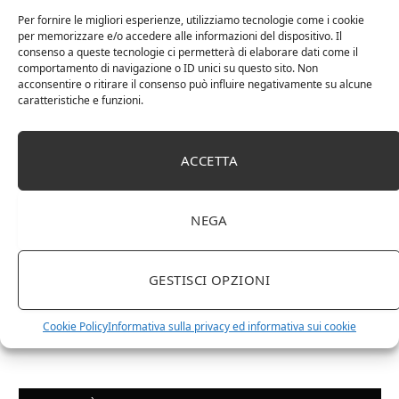
Per fornire le migliori esperienze, utilizziamo tecnologie come i cookie
Chanson Pere & Fils – Chassagne Montrachet
per memorizzare e/o accedere alle informazioni del dispositivo. Il
(box 3 x 0,75l) Mr. Vino bianco
consenso a queste tecnologie ci permetterà di elaborare dati come il
comportamento di navigazione o ID unici su questo sito. Non
acconsentire o ritirare il consenso può influire negativamente su alcune
caratteristiche e funzioni.
ACCETTA
NEGA
GESTISCI OPZIONI
Le Casematte – Faro (box 6 x 0,75l) Mr. Vino Rosso
Cookie Policy
Informativa sulla privacy ed informativa sui cookie