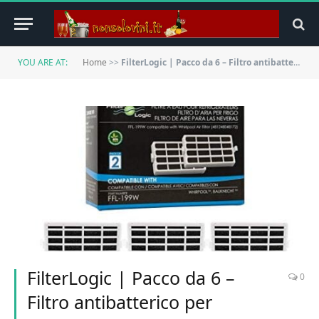
YOU ARE AT:
Home
>>
FilterLogic | Pacco da 6 – Filtro antibatterico per frigorifero Whirlpool, Indesit, KitchenAid, Hotpoint – compatibile con Microban ANT001, ANT-001, ANTF-MIC, 481248048172 Sistema di protezione aria
FilterLogic | Pacco da 6 –
0
Filtro antibatterico per