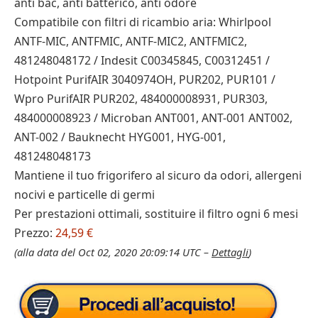
anti bac, anti batterico, anti odore
Compatibile con filtri di ricambio aria: Whirlpool
ANTF-MIC, ANTFMIC, ANTF-MIC2, ANTFMIC2,
481248048172 / Indesit C00345845, C00312451 /
Hotpoint PurifAIR 3040974OH, PUR202, PUR101 /
Wpro PurifAIR PUR202, 484000008931, PUR303,
484000008923 / Microban ANT001, ANT-001 ANT002,
ANT-002 / Bauknecht HYG001, HYG-001,
481248048173
Mantiene il tuo frigorifero al sicuro da odori, allergeni
nocivi e particelle di germi
Per prestazioni ottimali, sostituire il filtro ogni 6 mesi
Prezzo:
24,59 €
(alla data del Oct 02, 2020 20:09:14 UTC –
Dettagli
)