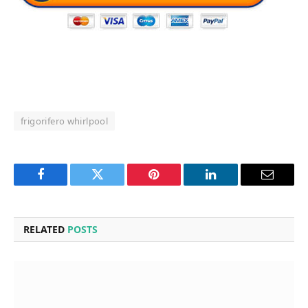
frigorifero whirlpool
Facebook
Twitter
Pinterest
LinkedIn
Email
RELATED
POSTS