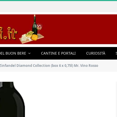
EL BUON BERE
CANTINE E PORTALI
CURIOSITÀ
Zinfandel Diamond Collection (box 6 x 0,75l) Mr. Vino Rosso