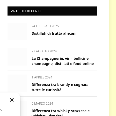
ARTICOLI RECENTI
24 FEBBRAIO 2025
Distillati di frutta africani
27 AGOSTO 2024
La Champagnerie: vini, bollicine,
champagne, distillati e food online
1 APRILE 2024
Differenza tra brandy e cognac:
tutte le curiosità
6 MARZO 2024
/o
Differenza tra whisky scozzese e
whiskey irlandesi