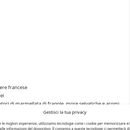
ere francese
ei
tori di marmellata di fragole, more selvatiche e aromi
Gestisci la tua privacy
ercepire piacevoli speziature di chiodi di garofano e
e le migliori esperienze, utilizziamo tecnologie come i cookie per memorizzare e
lle informazioni del dispositivo. Il consenso a queste tecnologie ci permetterà di