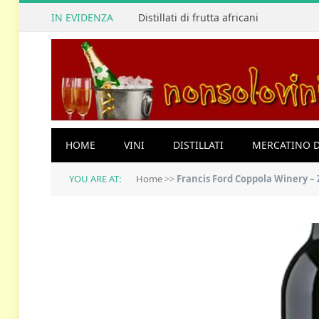
IN EVIDENZA
Distillati di frutta africani
HOME
VINI
DISTILLATI
MERCATINO D
YOU ARE AT:
Home
>>
Francis Ford Coppola Winery – 