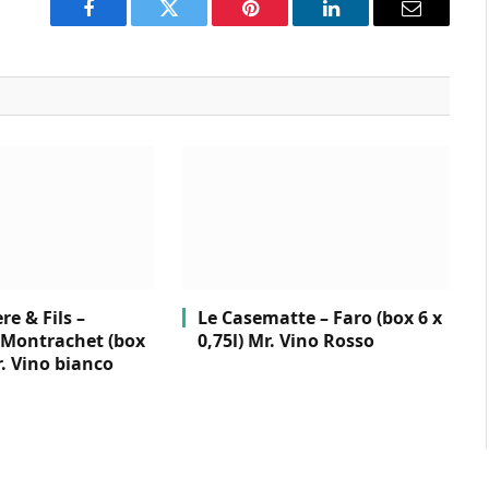
Facebook
Twitter
Pinterest
LinkedIn
Email
e & Fils –
Le Casematte – Faro (box 6 x
Montrachet (box
0,75l) Mr. Vino Rosso
r. Vino bianco