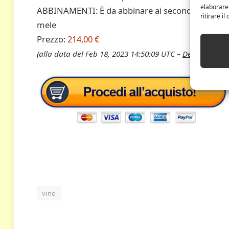
elaborare
ABBINAMENTI: È da abbinare ai secondi piatti a ba
ritirare i
mele
Prezzo:
214,00 €
(alla data del Feb 18, 2023 14:50:09 UTC –
Dettagli
)
vino