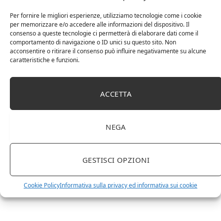
Per fornire le migliori esperienze, utilizziamo tecnologie come i cookie
Chanson Pere & Fils – Chassagne Montrachet
per memorizzare e/o accedere alle informazioni del dispositivo. Il
(box 3 x 0,75l) Mr. Vino bianco
consenso a queste tecnologie ci permetterà di elaborare dati come il
comportamento di navigazione o ID unici su questo sito. Non
acconsentire o ritirare il consenso può influire negativamente su alcune
caratteristiche e funzioni.
ACCETTA
NEGA
GESTISCI OPZIONI
Le Casematte – Faro (box 6 x 0,75l) Mr. Vino Rosso
Cookie Policy
Informativa sulla privacy ed informativa sui cookie