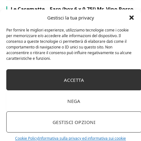
Le Casematte – Faro (box 6 x 0,75l) Mr. Vino Rosso
Gestisci la tua privacy
Per fornire le migliori esperienze, utilizziamo tecnologie come i cookie
per memorizzare e/o accedere alle informazioni del dispositivo. Il
consenso a queste tecnologie ci permetterà di elaborare dati come il
comportamento di navigazione o ID unici su questo sito. Non
PUBBLICITÀ
acconsentire o ritirare il consenso può influire negativamente su alcune
caratteristiche e funzioni.
Ti occupi della produzione e vendita di vini, spumanti,
liquori distillati?
ACCETTA
Hai un negozio specializzato nella vendita di questi
prodotti o prodotti per enologia, distillazione, birra?
Non hai un sito web o vuoi un restyling del tuo sito
NEGA
esistente?
Sei interessato a comparire in queste pagine?
Contattaci
,
sarai ricontattato al più presto.
GESTISCI OPZIONI
Cookie Policy
Informativa sulla privacy ed informativa sui cookie