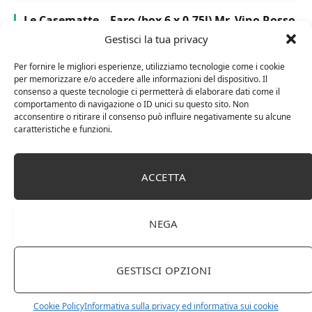
Le Casematte – Faro (box 6 x 0,75l) Mr. Vino Rosso
Gestisci la tua privacy
Per fornire le migliori esperienze, utilizziamo tecnologie come i cookie
per memorizzare e/o accedere alle informazioni del dispositivo. Il
consenso a queste tecnologie ci permetterà di elaborare dati come il
comportamento di navigazione o ID unici su questo sito. Non
PUBBLICITÀ
acconsentire o ritirare il consenso può influire negativamente su alcune
caratteristiche e funzioni.
Ti occupi della produzione e vendita di vini, spumanti,
liquori distillati?
ACCETTA
Hai un negozio specializzato nella vendita di questi
prodotti o prodotti per enologia, distillazione, birra?
Non hai un sito web o vuoi un restyling del tuo sito
NEGA
esistente?
Sei interessato a comparire in queste pagine?
Contattaci
,
sarai ricontattato al più presto.
GESTISCI OPZIONI
Cookie Policy
Informativa sulla privacy ed informativa sui cookie