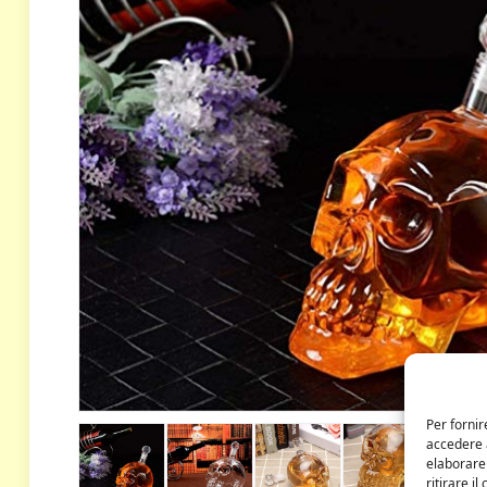
Per fornir
accedere a
elaborare
ritirare i