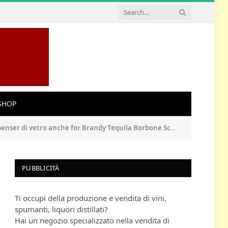
SHOP
 Tequila Borbone Scotch Rum, grande dono for ogni bar Decanter di Vet
PUBBLICITÀ
Ti occupi della produzione e vendita di vini,
spumanti, liquori distillati?
Hai un negozio specializzato nella vendita di