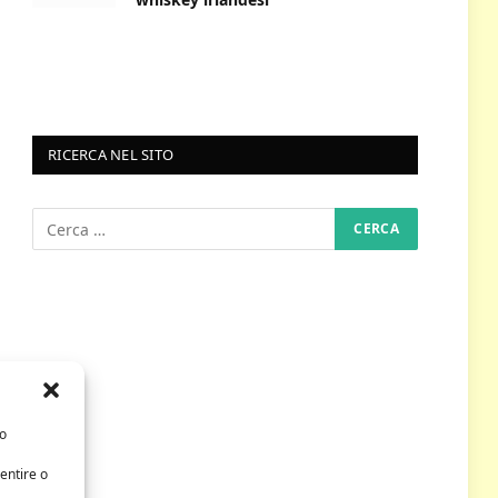
RICERCA NEL SITO
/o
entire o