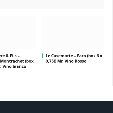
e & Fils –
Le Casematte – Faro (box 6 x
Montrachet (box
0,75l) Mr. Vino Rosso
r. Vino bianco