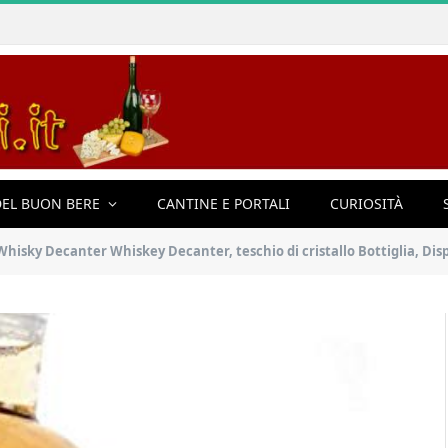
EL BUON BERE
CANTINE E PORTALI
CURIOSITÀ
anter Whiskey Decanter, teschio di cristallo Bottiglia, Dispenser di vetro anche for Brandy