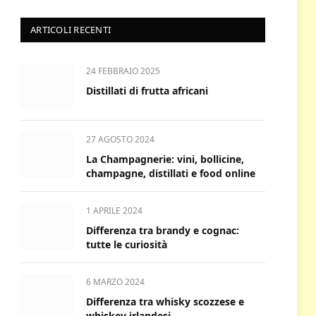
ARTICOLI RECENTI
24 FEBBRAIO 2025
Distillati di frutta africani
27 AGOSTO 2024
La Champagnerie: vini, bollicine,
champagne, distillati e food online
1 APRILE 2024
Differenza tra brandy e cognac:
tutte le curiosità
6 MARZO 2024
Differenza tra whisky scozzese e
whiskey irlandesi