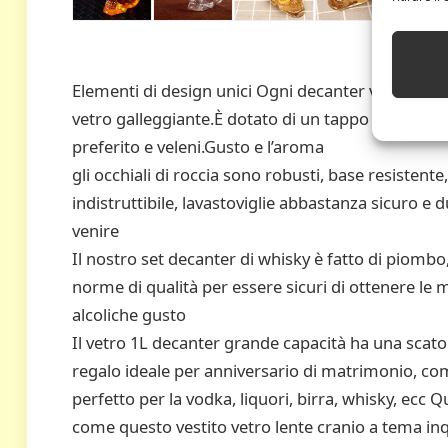
Elementi di design unici Ogni decanter vino è fatto
vetro galleggiante.È dotato di un tappo di vetro
preferito e veleni.Gusto e l’aroma
gli occhiali di roccia sono robusti, base resistente
indistruttibile, lavastoviglie abbastanza sicuro e
venire
Il nostro set decanter di whisky è fatto di piombo,
norme di qualità per essere sicuri di ottenere le 
alcoliche gusto
Il vetro 1L decanter grande capacità ha una scatol
regalo ideale per anniversario di matrimonio, co
perfetto per la vodka, liquori, birra, whisky, ecc Q
come questo vestito vetro lente cranio a tema in