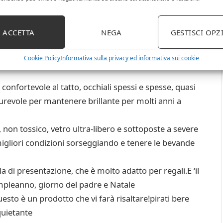
ACCETTA
NEGA
GESTISCI OPZ
 di cristallo di prima scelta con un affascinante pala
 con una base in gomma per mantenere il vostro spirito
Cookie Policy
Informativa sulla privacy ed informativa sui cookie
, confortevole al tatto, occhiali spessi e spesse, quasi
 durevole per mantenere brillante per molti anni a
 non tossico, vetro ultra-libero e sottoposte a severe
migliori condizioni sorseggiando e tenere le bevande
a di presentazione, che è molto adatto per regali.E ‘il
mpleanno, giorno del padre e Natale
uesto è un prodotto che vi farà risaltare!pirati bere
quietante