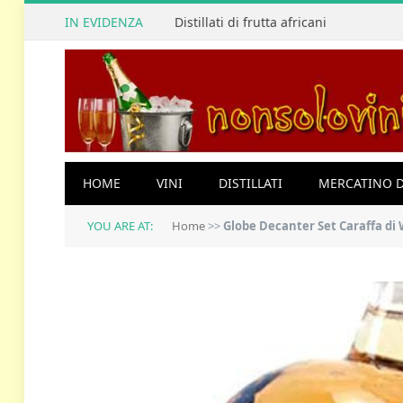
IN EVIDENZA
Distillati di frutta africani
HOME
VINI
DISTILLATI
MERCATINO D
YOU ARE AT:
Home
>>
Globe Decanter Set Caraffa di Whisky Dec