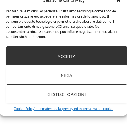
Gestisci la tua privacy
Per fornire le migliori esperienze, utilizziamo tecnologie come i cookie
per memorizzare e/o accedere alle informazioni del dispositivo. Il
Chanson Pere & Fils – Chassagne Montrachet
consenso a queste tecnologie ci permetterà di elaborare dati come il
(box 3 x 0,75l) Mr. Vino bianco
comportamento di navigazione o ID unici su questo sito. Non
acconsentire o ritirare il consenso può influire negativamente su alcune
caratteristiche e funzioni.
ACCETTA
NEGA
GESTISCI OPZIONI
Le Casematte – Faro (box 6 x 0,75l) Mr. Vino Rosso
Cookie Policy
Informativa sulla privacy ed informativa sui cookie