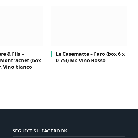
e & Fils –
Le Casematte – Faro (box 6 x
Montrachet (box
0,75l) Mr. Vino Rosso
r. Vino bianco
SEGUICI SU FACEBOOK