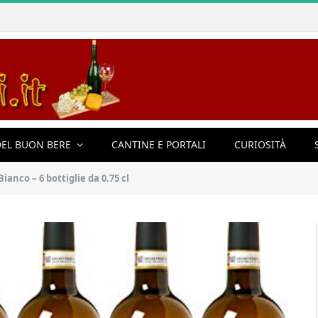
EL BUON BERE
CANTINE E PORTALI
CURIOSITÀ
ianco – 6 bottiglie da 0.75 cl