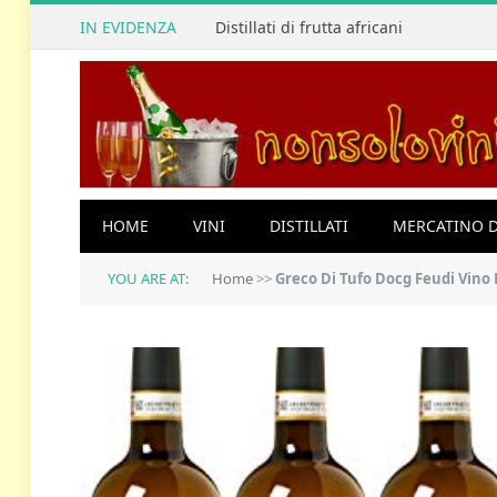
IN EVIDENZA
Distillati di frutta africani
HOME
VINI
DISTILLATI
MERCATINO D
YOU ARE AT:
Home
>>
Greco Di Tufo Docg Feudi Vino B