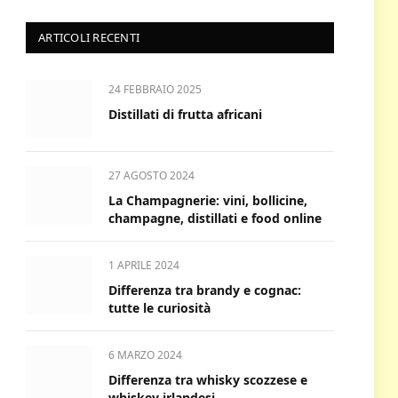
ARTICOLI RECENTI
24 FEBBRAIO 2025
Distillati di frutta africani
27 AGOSTO 2024
La Champagnerie: vini, bollicine,
champagne, distillati e food online
1 APRILE 2024
Differenza tra brandy e cognac:
tutte le curiosità
6 MARZO 2024
Differenza tra whisky scozzese e
whiskey irlandesi