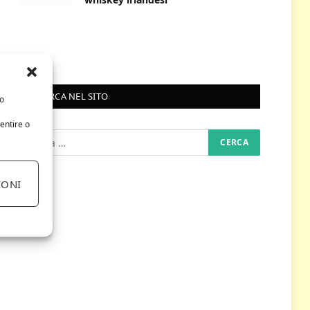
RICERCA NEL SITO
/o
entire o
IONI