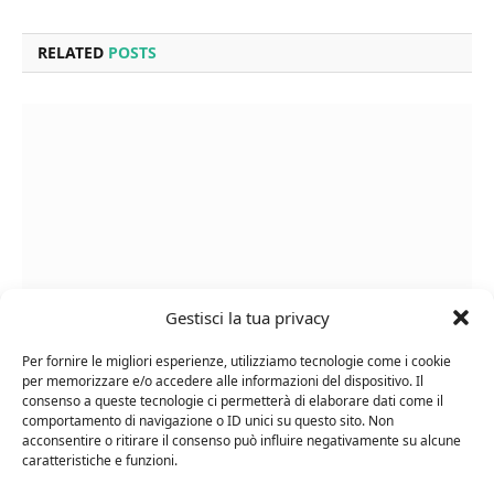
RELATED
POSTS
Gestisci la tua privacy
Per fornire le migliori esperienze, utilizziamo tecnologie come i cookie
Cipriani Arrigo, Vino Rosso Veneto IGT 2015,
per memorizzare e/o accedere alle informazioni del dispositivo. Il
Bottiglia Numerata, Produzione Limitata, 750 Ml
consenso a queste tecnologie ci permetterà di elaborare dati come il
comportamento di navigazione o ID unici su questo sito. Non
acconsentire o ritirare il consenso può influire negativamente su alcune
caratteristiche e funzioni.