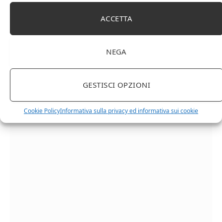
ACCETTA
NEGA
GESTISCI OPZIONI
Chanson Pere & Fils – Chassagne Montrachet
(box 3 x 0,75l) Mr. Vino bianco
Cookie Policy
Informativa sulla privacy ed informativa sui cookie