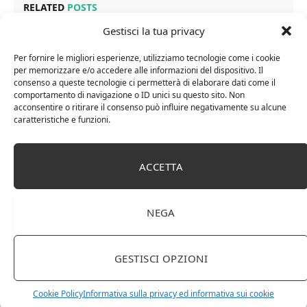
RELATED
POSTS
Gestisci la tua privacy
Per fornire le migliori esperienze, utilizziamo tecnologie come i cookie
per memorizzare e/o accedere alle informazioni del dispositivo. Il
consenso a queste tecnologie ci permetterà di elaborare dati come il
comportamento di navigazione o ID unici su questo sito. Non
acconsentire o ritirare il consenso può influire negativamente su alcune
caratteristiche e funzioni.
ACCETTA
Cipriani Arrigo, Vino Rosso Veneto IGT 2015,
NEGA
Bottiglia Numerata, Produzione Limitata, 750 Ml
GESTISCI OPZIONI
Cookie Policy
Informativa sulla privacy ed informativa sui cookie