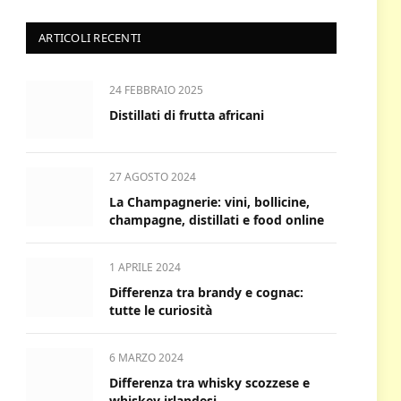
ARTICOLI RECENTI
24 FEBBRAIO 2025
Distillati di frutta africani
27 AGOSTO 2024
La Champagnerie: vini, bollicine,
champagne, distillati e food online
1 APRILE 2024
Differenza tra brandy e cognac:
tutte le curiosità
6 MARZO 2024
Differenza tra whisky scozzese e
whiskey irlandesi