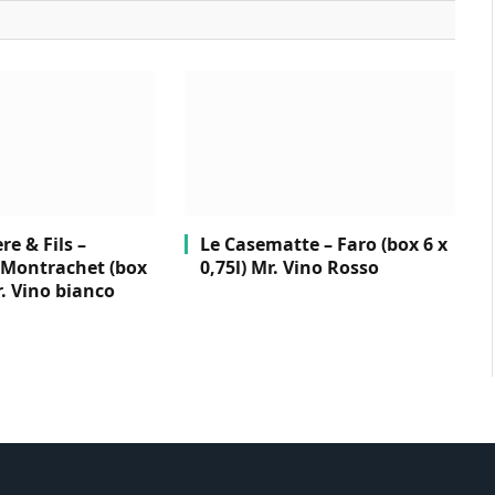
e & Fils –
Le Casematte – Faro (box 6 x
Montrachet (box
0,75l) Mr. Vino Rosso
r. Vino bianco