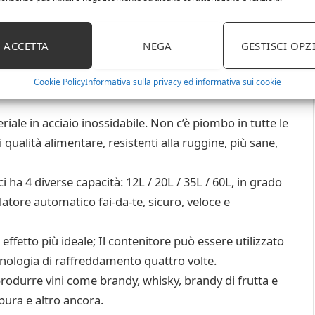
ACCETTA
NEGA
GESTISCI OPZ
e di oli essenziali al chiaro di luna, è ampiamente
ellezza / laboratorio / giardino botanico / bellezza e
Cookie Policy
Informativa sulla privacy ed informativa sui cookie
iale in acciaio inossidabile. Non c’è piombo in tutte le
i qualità alimentare, resistenti alla ruggine, più sane,
ci ha 4 diverse capacità: 12L / 20L / 35L / 60L, in grado
illatore automatico fai-da-te, sicuro, veloce e
effetto più ideale; Il contenitore può essere utilizzato
nologia di raffreddamento quattro volte.
produrre vini come brandy, whisky, brandy di frutta e
pura e altro ancora.