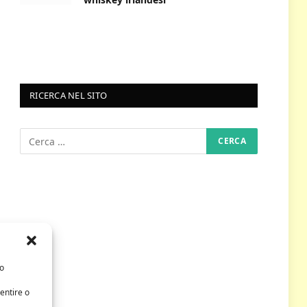
RICERCA NEL SITO
/o
entire o