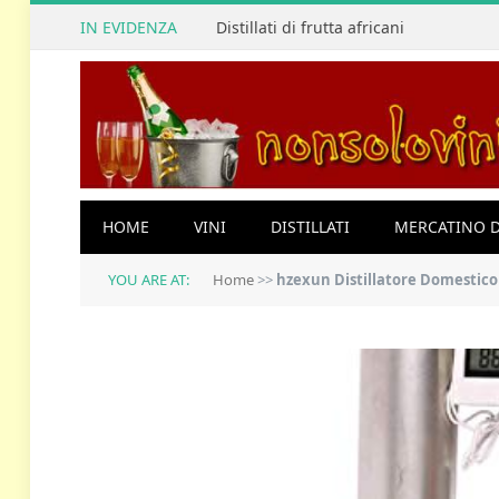
IN EVIDENZA
Distillati di frutta africani
HOME
VINI
DISTILLATI
MERCATINO D
YOU ARE AT:
Home
>>
hzexun Distillatore Domestico Fai-da-