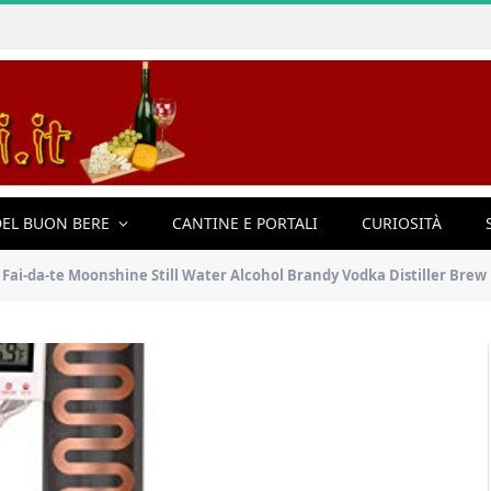
EL BUON BERE
CANTINE E PORTALI
CURIOSITÀ
te Moonshine Still Water Alcohol Brandy Vodka Distiller Brew Kit Con Termometro E Co