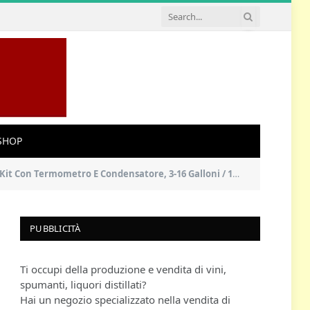
SHOP
ndensatore, 3-16 Galloni / 12-60 Litri (Condensatore,Rame rosso)
PUBBLICITÀ
Ti occupi della produzione e vendita di vini,
spumanti, liquori distillati?
Hai un negozio specializzato nella vendita di