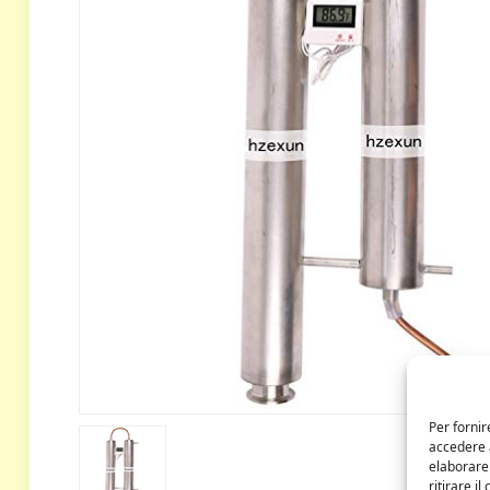
Per fornir
accedere a
elaborare
ritirare i