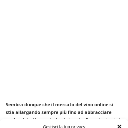
Sembra dunque che il mercato del vino online si
stia allargando sempre più fino ad abbracciare
anche vini più popolari e da tavola
. Per orientarsi al
Gestisci la tua privacy
meglio in questo mare di vino ancora una volta