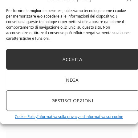
vengono in aiuto i motori di ricerca come Trovino, che
Per fornire le migliori esperienze, utilizziamo tecnologie come i cookie
offre al consumatore tutta l’assistenza necessaria
per memorizzare e/o accedere alle informazioni del dispositivo. Il
consenso a queste tecnologie ci permetterà di elaborare dati come il
grazie alla possibilità di filtrare i vini per tipologia,
comportamento di navigazione o ID unici su questo sito. Non
cantina, annata e, soprattutto, scegliere quando si è
acconsentire o ritirare il consenso può influire negativamente su alcune
caratteristiche e funzioni.
disposti a spendere selezionando la fascia di prezzo.
ACCETTA
enoteca online
NEGA
Facebook
Twitter
Pinterest
LinkedIn
Email
GESTISCI OPZIONI
Cookie Policy
Informativa sulla privacy ed informativa sui cookie
RELATED
POSTS