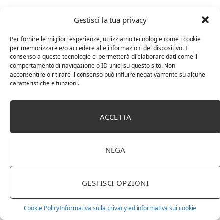
Gestisci la tua privacy
Per fornire le migliori esperienze, utilizziamo tecnologie come i cookie
per memorizzare e/o accedere alle informazioni del dispositivo. Il
consenso a queste tecnologie ci permetterà di elaborare dati come il
comportamento di navigazione o ID unici su questo sito. Non
acconsentire o ritirare il consenso può influire negativamente su alcune
caratteristiche e funzioni.
E’ bene servirlo a una temperatura che si aggira
attorno ai
16-18°C;
mentre il Novello va servito a
14°C
ACCETTA
ed il Chiaretto attorno ai
10°C
.
NEGA
Bardolino
vini.
GESTISCI OPZIONI
Cookie Policy
Informativa sulla privacy ed informativa sui cookie
Facebook
Twitter
Pinterest
LinkedIn
Email