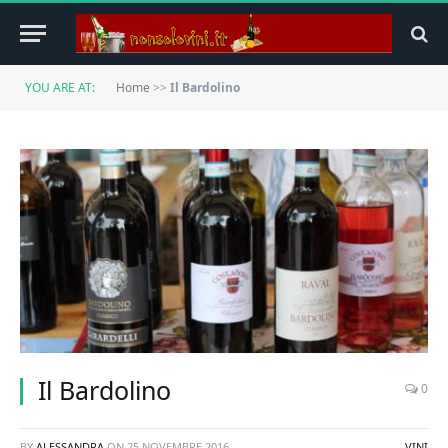
YOU ARE AT:
Home
>>
Il Bardolino
Il Bardolino
0
BY
ALESSANDRA
ON
25 NOVEMBRE 2016
VINI