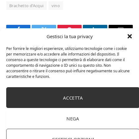
Brachetto d’Acqui
vino
Facebook
Twitter
Pinterest
LinkedIn
Email
Gestisci la tua privacy
Per fornire le migliori esperienze, utilizziamo tecnologie come i cookie
RELATED
POSTS
per memorizzare e/o accedere alle informazioni del dispositivo. Il
consenso a queste tecnologie ci permetterà di elaborare dati come il
comportamento di navigazione o ID unici su questo sito. Non
acconsentire o ritirare il consenso può influire negativamente su alcune
caratteristiche e funzioni.
ACCETTA
NEGA