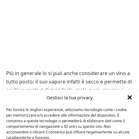
Più in generale lo si può anche considerare un vino a
tutto posto: il suo sapore infatti è secco e permette di
cogliere sentori di mandorla, mele, pere, prugne e
Gestisci la tua privacy
ciliegie. E’ preferibile berlo sempre giovane e servirlo
freddo, ad una temperatura di 8 – 10°C.
Per fornire le migliori esperienze, utilizziamo tecnologie come i cookie
per memorizzare e/o accedere alle informazioni del dispositivo. Il
consenso a queste tecnologie ci permetterà di elaborare dati come il
comportamento di navigazione o ID unici su questo sito. Non
acconsentire o ritirare il consenso può influire negativamente su alcune
Cerasuolo
Cerasuolo D'Abruzzo
vini.
caratteristiche e funzioni.