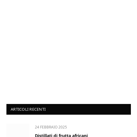
ARTICOLI RECENTI
24 FEBBRAIO 2025
Distillati di frutta africani