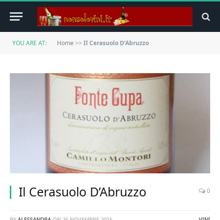
YOU ARE AT:
Home
>>
Il Cerasuolo D’Abruzzo
Il Cerasuolo D’Abruzzo
0
BY
ALESSANDRA
ON
26 NOVEMBRE 2016
VINI