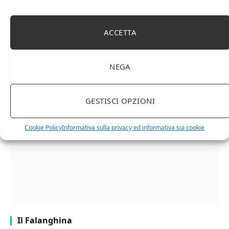
ACCETTA
Facebook
Twitter
Pinterest
LinkedIn
Email
NEGA
RELATED
POSTS
GESTISCI OPZIONI
Cookie Policy
Informativa sulla privacy ed informativa sui cookie
Il Falanghina