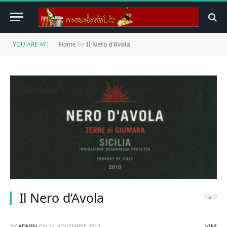
YOU ARE AT:
Home
>>
Il Nero d’Avola
Il Nero d’Avola
0
BY
ADMIN
ON
24 NOVEMBRE 2012
VINI