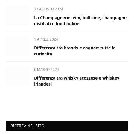
27 AGOSTO 2024
La Champagnerie: vini, bollicine, champagne,
distillati e food online
1 APRILE 2024
Differenza tra brandy e cognac: tutte le
curiosità
6 MARZO 2024
Differenza tra whisky scozzese e whiskey
irlandesi
RICERCA NEL SITO