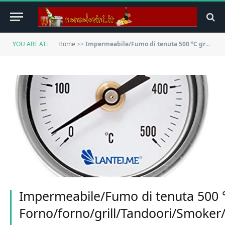
YOU ARE AT:
Home
>>
Impermeabile/Fumo di tenuta 500 °C gradi Forno/forno/grill/Tandoori/Smoker/bastoncini di termometro analogico e Bimetall
Impermeabile/Fumo di tenuta 500 
Forno/forno/grill/Tandoori/Smoker/