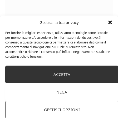
Gestisci la tua privacy
Per fornire le migliori esperienze, utilizziamo tecnologie come i cookie
per memorizzare e/o accedere alle informazioni del dispositivo. Il
consenso a queste tecnologie ci permetterà di elaborare dati come il
comportamento di navigazione o ID unici su questo sito. Non
acconsentire o ritirare il consenso può influire negativamente su alcune
caratteristiche e funzioni.
Chanson Pere & Fils – Chassagne Montrachet
(box 3 x 0,75l) Mr. Vino bianco
ACCETTA
NEGA
GESTISCI OPZIONI