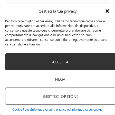
Gestisci la tua privacy
Per fornire le migliori esperienze, utilizziamo tecnologie come i cookie
per memorizzare e/o accedere alle informazioni del dispositivo. Il
consenso a queste tecnologie ci permetterà di elaborare dati come il
comportamento di navigazione o ID unici su questo sito. Non
Chanson Pere & Fils – Chassagne Montrachet
acconsentire o ritirare il consenso può influire negativamente su alcune
(box 3 x 0,75l) Mr. Vino bianco
caratteristiche e funzioni.
ACCETTA
NEGA
GESTISCI OPZIONI
Cookie Policy
Informativa sulla privacy ed informativa sui cookie