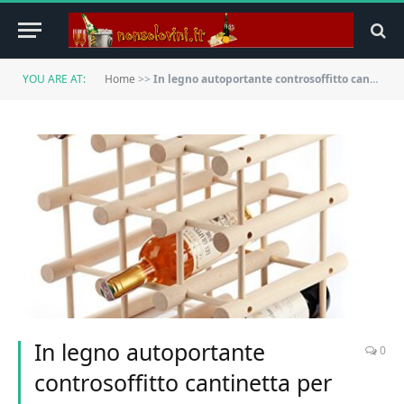
YOU ARE AT:
Home
>>
In legno autoportante controsoffitto cantinetta per 12 bottiglie – modulare espandibile personalizzare come necessari – pratico per cucina o bar a casa Natural Wood
In legno autoportante
0
controsoffitto cantinetta per