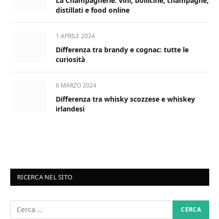
La Champagnerie: vini, bollicine, champagne,
distillati e food online
1 APRILE 2024
Differenza tra brandy e cognac: tutte le
curiosità
6 MARZO 2024
Differenza tra whisky scozzese e whiskey
irlandesi
RICERCA NEL SITO