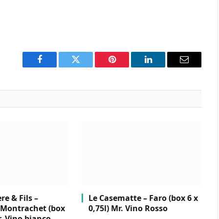
Facebook
Twitter
Pinterest
LinkedIn
Email
e & Fils –
Le Casematte – Faro (box 6 x
Montrachet (box
0,75l) Mr. Vino Rosso
r. Vino bianco