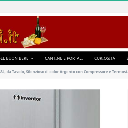
EL BUON BERE
CANTINE E PORTALI
CURIOSITÀ
 43L, da Tavolo, Silenzioso di color Argento con Compressore e Termos