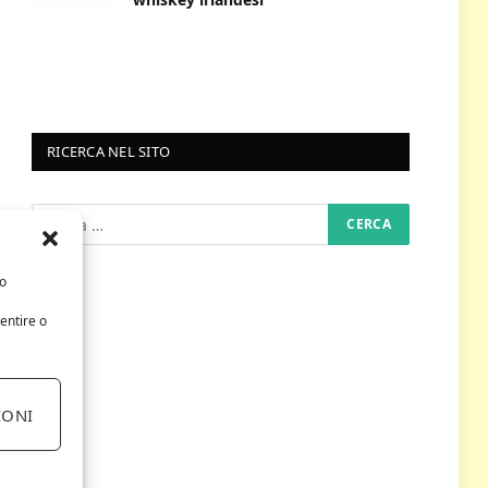
RICERCA NEL SITO
/o
entire o
IONI