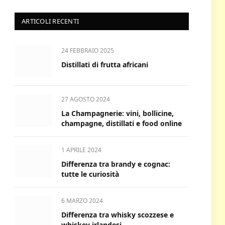
ARTICOLI RECENTI
24 FEBBRAIO 2025
Distillati di frutta africani
27 AGOSTO 2024
La Champagnerie: vini, bollicine,
champagne, distillati e food online
1 APRILE 2024
Differenza tra brandy e cognac:
tutte le curiosità
6 MARZO 2024
Differenza tra whisky scozzese e
whiskey irlandesi