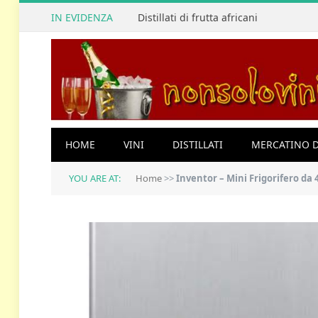
IN EVIDENZA
Distillati di frutta africani
HOME
VINI
DISTILLATI
MERCATINO D
YOU ARE AT:
Home
>>
Inventor – Mini Frigorifero da