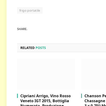
frigo portatile
SHARE.
RELATED
POSTS
Cipriani Arrigo, Vino Rosso
Chanson Per
Veneto IGT 2015, Bottiglia
Chassagne 
Numerata, Produzione
3 x 0,75l) M