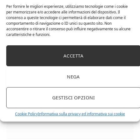
Per fornire le migliori esperienze, utilizziamo tecnologie come i cookie
per memorizzare e/o accedere alle informazioni del dispositivo. Il
consenso a queste tecnologie ci permetterà di elaborare dati come il
comportamento di navigazione o ID unici su questo sito. Non
acconsentire o ritirare il consenso può influire negativamente su alcune
caratteristiche e funzioni.
Cipriani Arrigo, Vino Rosso Veneto IGT 2015,
ACCETTA
Bottiglia Numerata, Produzione Limitata, 750 Ml
NEGA
GESTISCI OPZIONI
Cookie Policy
Informativa sulla privacy ed informativa sui cookie