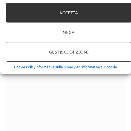
ACCETTA
NEGA
GESTISCI OPZIONI
Chanson Pere & Fils – Chassagne Montrachet
(box 3 x 0,75l) Mr. Vino bianco
Cookie Policy
Informativa sulla privacy ed informativa sui cookie