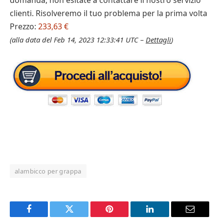
domanda, non esitate a contattare il nostro servizio
clienti. Risolveremo il tuo problema per la prima volta
Prezzo:
233,63 €
(alla data del Feb 14, 2023 12:33:41 UTC –
Dettagli
)
alambicco per grappa
Facebook
Twitter
Pinterest
LinkedIn
Email