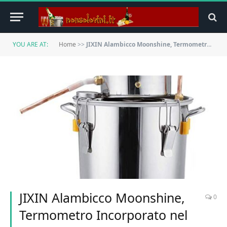
YOU ARE AT:
Home
>>
JIXIN Alambicco Moonshine, Termometro Incorporato nel Kit per La Produzione di Birra in Casa, Produzione di Vino,18l/5gal
JIXIN Alambicco Moonshine,
0
Termometro Incorporato nel