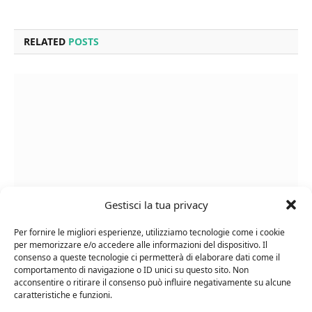
RELATED
POSTS
Gestisci la tua privacy
Per fornire le migliori esperienze, utilizziamo tecnologie come i cookie
Cipriani Arrigo, Vino Rosso Veneto IGT 2015,
per memorizzare e/o accedere alle informazioni del dispositivo. Il
Bottiglia Numerata, Produzione Limitata, 750 Ml
consenso a queste tecnologie ci permetterà di elaborare dati come il
comportamento di navigazione o ID unici su questo sito. Non
acconsentire o ritirare il consenso può influire negativamente su alcune
caratteristiche e funzioni.