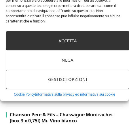
per memorizzare e/o accedere alle informazioni del dispositivo. Il
consenso a queste tecnologie ci permetterà di elaborare dati come il
comportamento di navigazione o ID unici su questo sito. Non
acconsentire o ritirare il consenso può influire negativamente su alcune
caratteristiche e funzioni.
Cipriani Arrigo, Vino Rosso Veneto IGT 2015,
Bottiglia Numerata, Produzione Limitata, 750 Ml
ACCETTA
NEGA
GESTISCI OPZIONI
Cookie Policy
Informativa sulla privacy ed informativa sui cookie
Chanson Pere & Fils – Chassagne Montrachet
(box 3 x 0,75l) Mr. Vino bianco